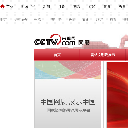
首页
时政
新闻
评论
视频
财经
体育
教育
人民领袖习近平
直播
海外频道
片库
iPanda
栏目大全
联播+
English
中国领导人
节目单
Монгол
听音
央视快评
微视频
习式妙语
主持人
热解读
下载央视
地方
乡村振兴
生态
一带一路
央博
文化
旅游
科普
健
总台春晚
网络春晚
共产党员网
秧纪录
纪录片网
国家
首页
网络文明云展示
新闻
国内
国际
评论
经济
军事
科技
法治
人民领袖习近平
联播+
热解读
天天学习
习式妙语
央
视频
小央视频
小央直播
直播中国
熊猫频道
VR/AR
现场
前线
比划
快看
蓝海中国
新兵请入列
人生第
体育
直播
竞猜
2026年世界杯
2026年冬奥会
CBA
VIP会员
CCTV奥林匹克频道
生活体育大会
体育江湖
文化