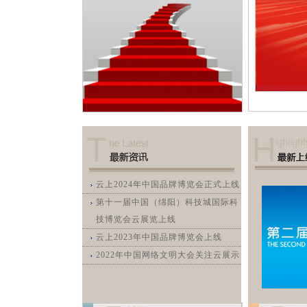
财经
教育
乡村振兴
生态环境
一带一路
央博
非遗
大国智造
大国展会
大国保险
云顶对话
云起
超级工厂
CCTV.节目官网
直播
节目单
栏目
片库
热播榜
总
云上2024年中国品牌博览会正式上线
第十一届中国（绵阳）科技城国际科
技博览会云展览上线
云上2023年中国品牌博览会上线
2022年中国网络文明大会关注云展示